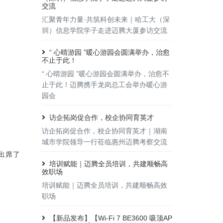
交流
汇聚青年力量·共筑科创未来｜哈工大（深
圳）信息学院学子走进迈腾大厦参访交流
“ 心晴游园 ”暖心游园会圆满举办，治愈
不止于此！
“ 心晴游园 ”暖心游园会圆满举办，治愈不
止于此！迈腾携手龙岗总工会举办暖心游
园会
访企拓岗促合作，校企协同育英才
访企拓岗促合作，校企协同育英才｜湖南
城市学院领导一行莅临惠州迈腾考察交流
出席了
培训赋能｜迈腾全员培训，共建顺畅高
效职场
培训赋能｜迈腾全员培训，共建顺畅高效
职场
【新品发布】【Wi-Fi 7 BE3600 吸顶AP