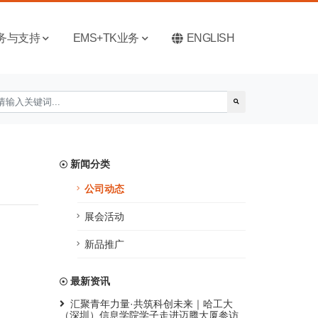
务与支持
EMS+TK业务
ENGLISH
新闻分类
公司动态
展会活动
新品推广
最新资讯
汇聚青年力量·共筑科创未来｜哈工大
（深圳）信息学院学子走进迈腾大厦参访