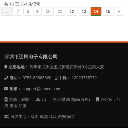
共 15 页 260 条记录
...
7
8
9
10
11
12
13
14
15
»
深圳市迈腾电子有限公司
总部地址：
深圳市龙岗区宝龙街道拓新路9号迈腾大厦
电话：
0755-89585920
手机：
13923755772
邮箱：
support@mtncn.com
总部：深圳
工厂：惠州 盐城 越南(海外)
办公室：台
湾 美国 印度
研发中心：深圳 成都 武汉 西安 南京