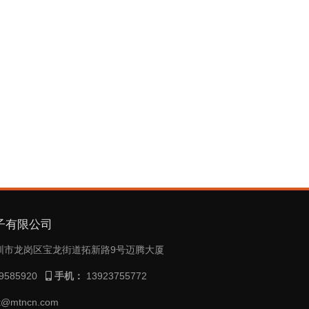
子有限公司
圳市龙岗区宝龙街道拓新路9号迈腾大厦
9585920
手机：
13923755772
t@mtncn.com