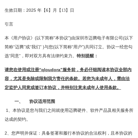
2025
6
生效日期：
年【
】月【13
】日
引言
(
"
")
(
本《用户协议》
以下简称
本协议
由深圳市迈腾电子有限公司
以下
“
” )
(
“
”)
简称“迈腾”或
我们
与您
以下简称
用户
共同订立。协议一经您勾
“
”
选
同意
，即对双方具有法律约束力。
特别提醒：
qloudora”
请您在使用或注册“
服务前，务必仔细阅读本协议全部内
容，尤其是免除或限制我方责任的条款。若您为未成年人，需由法
定监护人同意或签订本协议，并特别注意未成年人使用条款。
一、
协议适用范围
1
、本协议是您与我们之间就使用迈腾硬件、软件产品及相关服务所
达成的契约。
2
、您声明并保证：具备签署和履行本协议的合法权利，且本协议的