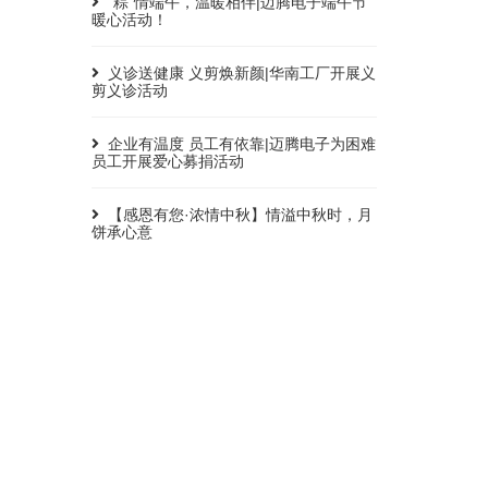
“粽”情端午，温暖相伴|迈腾电子端午节
暖心活动！
义诊送健康 义剪焕新颜|华南工厂开展义
剪义诊活动
企业有温度 员工有依靠|迈腾电子为困难
员工开展爱心募捐活动
【感恩有您·浓情中秋】情溢中秋时，月
饼承心意