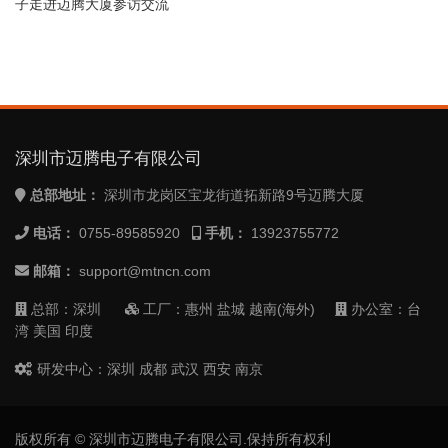
子走进迈腾大厦参访交流
深圳市迈腾电子有限公司
总部地址：
深圳市龙岗区宝龙街道拓新路9号迈腾大厦
电话：
0755-89585920
手机：
13923755772
邮箱：
support@mtncn.com
总部：深圳
工厂：惠州 盐城 越南(海外)
办公室：台
湾 美国 印度
研发中心：深圳 成都 武汉 西安 南京
版权所有 © 深圳市迈腾电子有限公司.保持所有权利