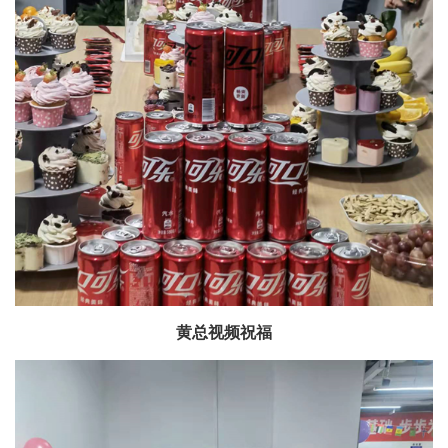
黄总视频祝福