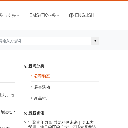
务与支持
EMS+TK业务
ENGLISH
新闻分类
公司动态
展会活动
潮儿。他
新品推广
纳税大户
最新资讯
汇聚青年力量·共筑科创未来｜哈工大
（深圳）信息学院学子走进迈腾大厦参访