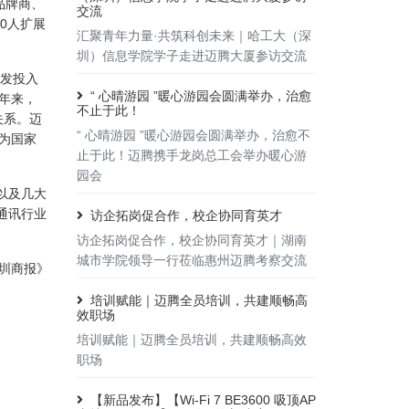
品牌商、
交流
0人扩展
汇聚青年力量·共筑科创未来｜哈工大（深
圳）信息学院学子走进迈腾大厦参访交流
研发投入
“ 心晴游园 ”暖心游园会圆满举办，治愈
年来，
不止于此！
关系。迈
“ 心晴游园 ”暖心游园会圆满举办，治愈不
成为国家
止于此！迈腾携手龙岗总工会举办暖心游
园会
以及几大
通讯行业
访企拓岗促合作，校企协同育英才
访企拓岗促合作，校企协同育英才｜湖南
城市学院领导一行莅临惠州迈腾考察交流
深圳商报》
培训赋能｜迈腾全员培训，共建顺畅高
效职场
培训赋能｜迈腾全员培训，共建顺畅高效
职场
【新品发布】【Wi-Fi 7 BE3600 吸顶AP