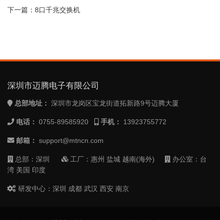
下一篇：
8口千兆交换机
深圳市迈腾电子有限公司
总部地址：
深圳市龙岗区宝龙街道拓新路9号迈腾大厦
电话：
0755-89585920
手机：
13923755772
邮箱：
support@mtncn.com
总部：深圳
工厂：惠州 盐城 越南(海外)
办公室：台
湾 美国 印度
研发中心：深圳 成都 武汉 西安 南京