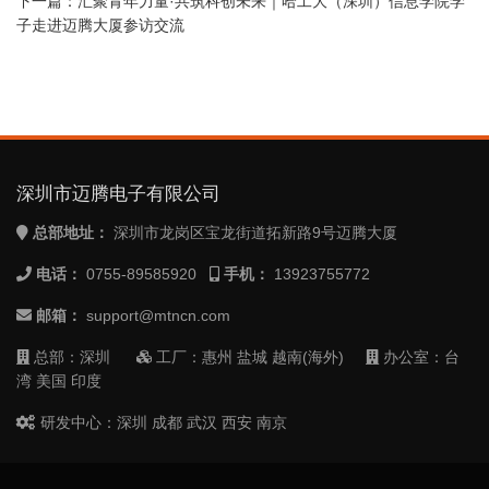
下一篇：
汇聚青年力量·共筑科创未来｜哈工大（深圳）信息学院学
子走进迈腾大厦参访交流
深圳市迈腾电子有限公司
总部地址：
深圳市龙岗区宝龙街道拓新路9号迈腾大厦
电话：
0755-89585920
手机：
13923755772
邮箱：
support@mtncn.com
总部：深圳
工厂：惠州 盐城 越南(海外)
办公室：台
湾 美国 印度
研发中心：深圳 成都 武汉 西安 南京