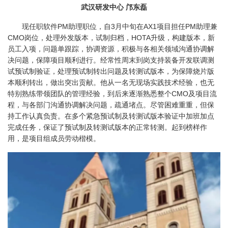
武汉研发中心 邝东磊
现任职软件PM助理职位，自3月中旬在AX1项目担任PM助理兼
CMO岗位，处理外发版本，试制归档，HOTA升级，构建版本，新
员工入项，问题单跟踪，协调资源，积极与各相关领域沟通协调解
决问题，保障项目顺利进行。经常性周末到岗支持装备开发联调测
试预试制验证，处理预试制转出问题及转测试版本，为保障烧片版
本顺利转出，做出突出贡献。他从一名无现场实践技术经验，也无
特别熟练带领团队的管理经验，到后来逐渐熟悉整个CMO及项目流
程，与各部门沟通协调解决问题，疏通堵点。尽管困难重重，但保
持工作认真负责。在多个紧急预试制及转测试版本验证中加班加点
完成任务，保证了预试制及转测试版本的正常转测。起到榜样作
用，是项目组成员劳动楷模。