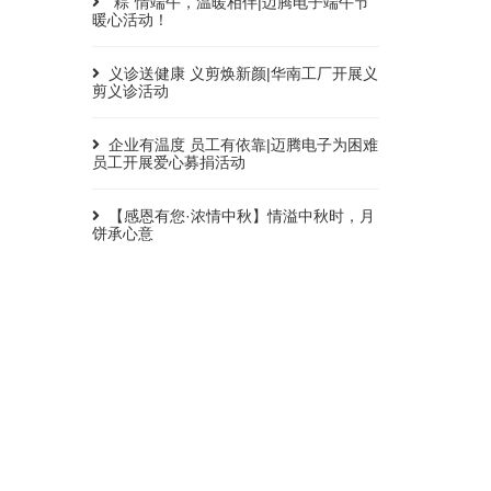
“粽”情端午，温暖相伴|迈腾电子端午节
暖心活动！
义诊送健康 义剪焕新颜|华南工厂开展义
剪义诊活动
企业有温度 员工有依靠|迈腾电子为困难
员工开展爱心募捐活动
【感恩有您·浓情中秋】情溢中秋时，月
饼承心意