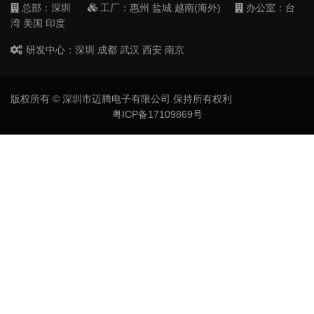
总部：深圳
工厂：惠州 盐城 越南(海外)
办公室：台
湾 美国 印度
研发中心：深圳 成都 武汉 西安 南京
版权所有 © 深圳市迈腾电子有限公司.保持所有权利
粤ICP备17109869号