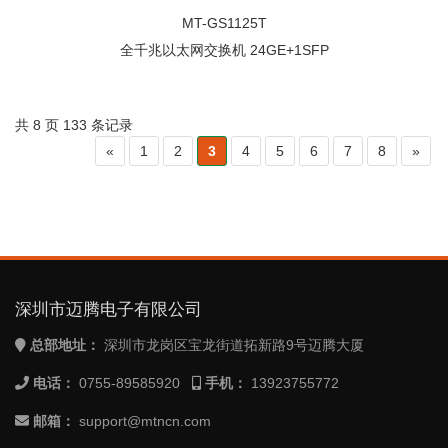
MT-GS1125T
全千兆以太网交换机 24GE+1SFP
共 8 页 133 条记录
«
1
2
3
4
5
6
7
8
»
深圳市迈腾电子有限公司
总部地址：
深圳市龙岗区宝龙街道拓新路9号迈腾大厦
电话：
0755-89585920
手机：
13923755772
邮箱：
support@mtncn.com