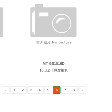
MT-GS1016D
16口全千兆交换机
«
1
2
3
4
5
6
7
8
»